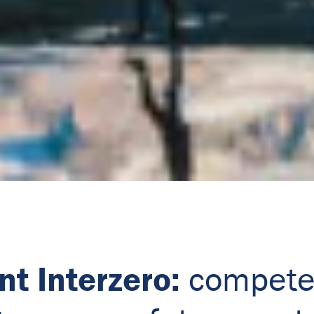
t Interzero:
competen