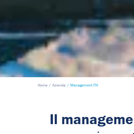
Home
Azienda
Management ITA
Il managemen