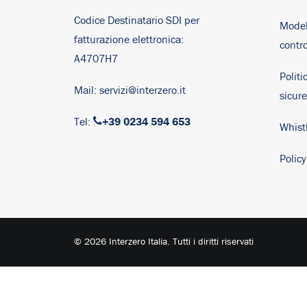
Codice Destinatario SDI per
Model
fatturazione elettronica:
contro
A4707H7
Politi
Mail:
servizi@interzero.it
sicur
+39 0234 594 653
Tel:
Whist
Polic
© 2026 Interzero Italia. Tutti i diritti riservati