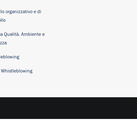
lo organizzativo e di
llo
ca Qualità, Ambiente e
ezza
leblowing
y Whistleblowing
English