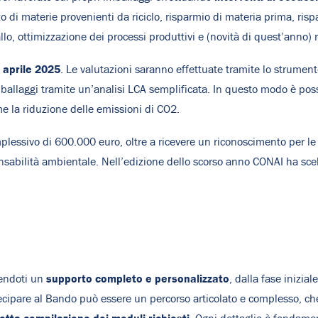
tilizzo di materie provenienti da riciclo, risparmio di materia prima, 
llo, ottimizzazione dei processi produttivi e (novità di quest’anno) r
0 aprile 2025
. Le valutazioni saranno effettuate tramite lo strumen
mballaggi tramite un’analisi LCA semplificata. In questo modo è poss
me la riduzione delle emissioni di CO2.
essivo di 600.000 euro, oltre a ricevere un riconoscimento per le mi
ponsabilità ambientale. Nell’edizione dello scorso anno CONAI ha sc
supporto completo e personalizzato
tendoti un
, dalla fase inizia
tecipare al Bando può essere un percorso articolato e complesso, che