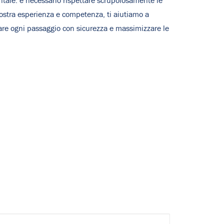
ntale: è necessario rispettare scrupolosamente le
a nostra esperienza e competenza, ti aiutiamo a
ntare ogni passaggio con sicurezza e massimizzare le