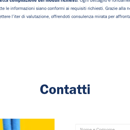
etta compilazione dei moduli richiesti
. Ogni dettaglio è fondame
utte le informazioni siano conformi ai requisiti richiesti. Grazie all
ttere l’iter di valutazione, offrendoti consulenza mirata per affro
Contatti