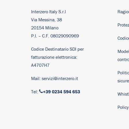
Interzero Italy S.r.l
Ragio
Via Messina, 38
Protez
20154 Milano
P.I. – C.F. 08029090969
Codic
Codice Destinatario SDI per
Model
fatturazione elettronica:
contro
A4707H7
Politi
Mail:
servizi@interzero.it
sicur
+39 0234 594 653
Tel:
Whist
Polic