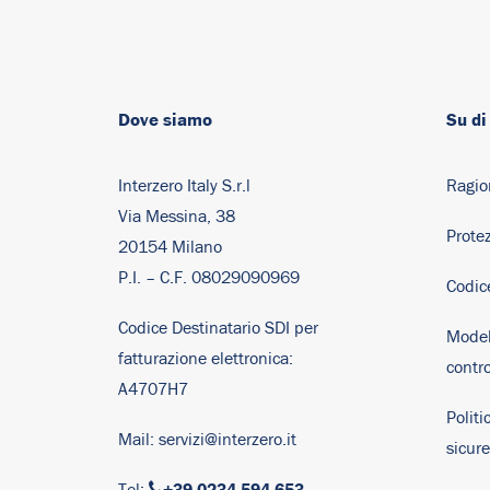
Dove siamo
Su di
Interzero Italy S.r.l
Ragio
Via Messina, 38
Protez
20154 Milano
P.I. – C.F. 08029090969
Codic
Codice Destinatario SDI per
Model
fatturazione elettronica:
contro
A4707H7
Politi
Mail:
servizi@interzero.it
sicur
+39 0234 594 653